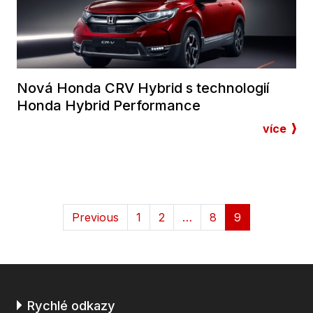
Nová Honda CRV Hybrid s technologií
Honda Hybrid Performance
více
Previous
1
2
…
8
9
Rychlé odkazy