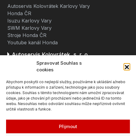
Autoservis Kolovrátek Karlovy Vary
Honda ČR
Isuzu Karlovy Vary
SWM Karlovy Vary
Stroje Honda ČR
Youtube kanál Honda
Autoservis Kolovrátek, s. r. o.
Spravovat Souhlas s
Stará cesta 116
cookies
362 63 Dalovice u Karlových Varů
Abychom poskytli co nejlepší služby, používáme k ukládání a/nebo
(u čerpací stanice BENZINA, směr K. Vary - Ostrov)
přístupu k informacím o zařízení, technologie jako jsou soubory
cookies. Souhlas s těmito technologiemi nám umožní zpracovávat
údaje, jako je chování při procházení nebo jedinečná ID na tomto
webu. Nesouhlas nebo odvolání souhlasu může nepříznivě ovlivnit
určité vlastnosti a funkce.
Přijmout