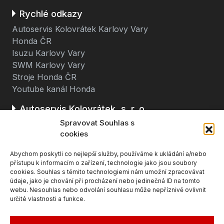
Rychlé odkazy
Autoservis Kolovrátek Karlovy Vary
Honda ČR
Isuzu Karlovy Vary
SWM Karlovy Vary
Stroje Honda ČR
Youtube kanál Honda
Autoservis Kolovrátek, s. r. o.
Spravovat Souhlas s
Stará cesta 116
cookies
362 63 Dalovice u Karlových Varů
Abychom poskytli co nejlepší služby, používáme k ukládání a/nebo
(u čerpací stanice BENZINA, směr K. Vary - Ostrov)
přístupu k informacím o zařízení, technologie jako jsou soubory
cookies. Souhlas s těmito technologiemi nám umožní zpracovávat
údaje, jako je chování při procházení nebo jedinečná ID na tomto
webu. Nesouhlas nebo odvolání souhlasu může nepříznivě ovlivnit
určité vlastnosti a funkce.