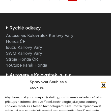
Rychlé odkazy
Autoservis Kolovrátek Karlovy Vary
Honda ČR
Isuzu Karlovy Vary
SWM Karlovy Vary
Stroje Honda ČR
Youtube kanál Honda
Autoservis Kolovrátek, s. r. o.
Spravovat Souhlas s
Stará cesta 116
cookies
362 63 Dalovice u Karlových Varů
Abychom poskytli co nejlepší služby, používáme k ukládání a/nebo
(u čerpací stanice BENZINA, směr K. Vary - Ostrov)
přístupu k informacím o zařízení, technologie jako jsou soubory
cookies. Souhlas s těmito technologiemi nám umožní zpracovávat
údaje, jako je chování při procházení nebo jedinečná ID na tomto