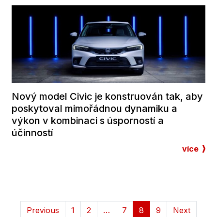
Nový model Civic je konstruován tak, aby
poskytoval mimořádnou dynamiku a
výkon v kombinaci s úsporností a
účinností
více
Previous
1
2
…
7
8
9
Next