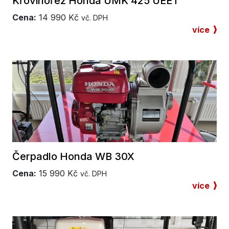
Křovinořez Honda UMK 425 UEET
Cena:
14 990
Kč
vč. DPH
více
Čerpadlo Honda WB 30X
Cena:
15 990
Kč
vč. DPH
více