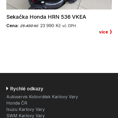
Sekačka Honda HRN 536 VKEA
Cena:
23 990
Kč
25 490 Kč
vč. DPH
více
Rychlé odkazy
Autoservis Kolovrátek Karlovy Vary
Honda ČR
Isuzu Karlovy Vary
SWM Karlovy Vary