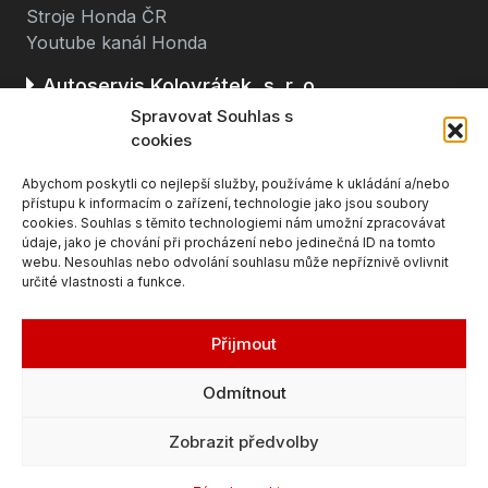
Stroje Honda ČR
Youtube kanál Honda
Autoservis Kolovrátek, s. r. o.
Spravovat Souhlas s
Stará cesta 116
cookies
362 63 Dalovice u Karlových Varů
Abychom poskytli co nejlepší služby, používáme k ukládání a/nebo
(u čerpací stanice BENZINA, směr K. Vary - Ostrov)
přístupu k informacím o zařízení, technologie jako jsou soubory
cookies. Souhlas s těmito technologiemi nám umožní zpracovávat
údaje, jako je chování při procházení nebo jedinečná ID na tomto
webu. Nesouhlas nebo odvolání souhlasu může nepříznivě ovlivnit
určité vlastnosti a funkce.
Přijmout
Odmítnout
© 2026 Honda Karlovy Vary, Autocentrum
Zobrazit předvolby
Kolovrátek