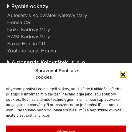
Rychlé odkazy
Autoservis Kolovrátek Karlovy Vary
Honda ČR
Isuzu Karlovy Vary
SWM Karlovy Vary
Stroje Honda ČR
Youtube kanál Honda
Autoservis Kolovrátek, s. r. o.
Spravovat Souhlas s
Stará cesta 116
cookies
362 63 Dalovice u Karlových Varů
Abychom poskytli co nejlepší služby, používáme k ukládání a/nebo
(u čerpací stanice BENZINA, směr K. Vary - Ostrov)
přístupu k informacím o zařízení, technologie jako jsou soubory
cookies. Souhlas s těmito technologiemi nám umožní zpracovávat
údaje, jako je chování při procházení nebo jedinečná ID na tomto
webu. Nesouhlas nebo odvolání souhlasu může nepříznivě ovlivnit
určité vlastnosti a funkce.