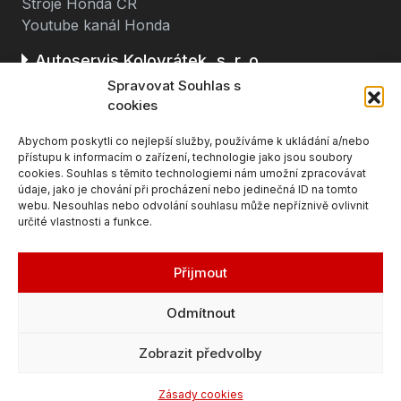
Stroje Honda ČR
Youtube kanál Honda
Autoservis Kolovrátek, s. r. o.
Spravovat Souhlas s
Stará cesta 116
cookies
362 63 Dalovice u Karlových Varů
Abychom poskytli co nejlepší služby, používáme k ukládání a/nebo
(u čerpací stanice BENZINA, směr K. Vary - Ostrov)
přístupu k informacím o zařízení, technologie jako jsou soubory
cookies. Souhlas s těmito technologiemi nám umožní zpracovávat
údaje, jako je chování při procházení nebo jedinečná ID na tomto
webu. Nesouhlas nebo odvolání souhlasu může nepříznivě ovlivnit
určité vlastnosti a funkce.
Přijmout
Odmítnout
© 2026 Honda Karlovy Vary, Autocentrum
Zobrazit předvolby
Kolovrátek
Zásady cookies