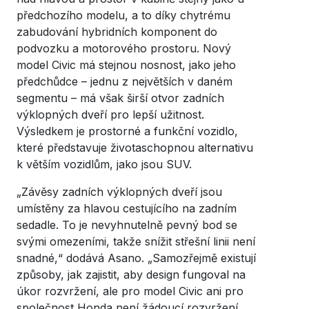
předchozího modelu, a to díky chytrému
zabudování hybridních komponent do
podvozku a motorového prostoru. Nový
model Civic má stejnou nosnost, jako jeho
předchůdce – jednu z největších v daném
segmentu – má však širší otvor zadních
výklopných dveří pro lepší užitnost.
Výsledkem je prostorné a funkční vozidlo,
které představuje životaschopnou alternativu
k větším vozidlům, jako jsou SUV.
„Závěsy zadních výklopných dveří jsou
umístěny za hlavou cestujícího na zadním
sedadle. To je nevyhnutelně pevný bod se
svými omezeními, takže snížit střešní linii není
snadné,“ dodává Asano. „Samozřejmě existují
způsoby, jak zajistit, aby design fungoval na
úkor rozvržení, ale pro model Civic ani pro
společnost Honda není žádoucí rozvržení