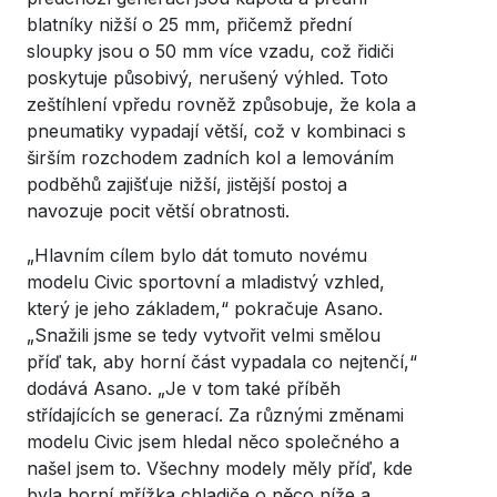
blatníky nižší o 25 mm, přičemž přední
sloupky jsou o 50 mm více vzadu, což řidiči
poskytuje působivý, nerušený výhled. Toto
zeštíhlení vpředu rovněž způsobuje, že kola a
pneumatiky vypadají větší, což v kombinaci s
širším rozchodem zadních kol a lemováním
podběhů zajišťuje nižší, jistější postoj a
navozuje pocit větší obratnosti.
„Hlavním cílem bylo dát tomuto novému
modelu Civic sportovní a mladistvý vzhled,
který je jeho základem,“ pokračuje Asano.
„Snažili jsme se tedy vytvořit velmi smělou
příď tak, aby horní část vypadala co nejtenčí,“
dodává Asano. „Je v tom také příběh
střídajících se generací. Za různými změnami
modelu Civic jsem hledal něco společného a
našel jsem to. Všechny modely měly příď, kde
byla horní mřížka chladiče o něco níže a