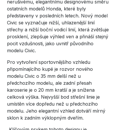
nerušivému, elegantnímu designovému směru
ostatních modelů Honda, které byly
představeny v posledních letech. Nový model
Civic se vyznačuje nižší, uhlazenější linií
střechy a nižší boční vodicí linií, která zvětšuje
prosklení, zlepšuje výhled ven a přináší stejný
pocit vzdušnosti, jako uvnitř původního
modelu Civic.
Pro vytvoření sportovnějšího vzhledu
připomínajícího kupé je rozvor nového
modelu Civic o 35 mm delší než u
předchozího modelu, ale zadní přesah
karoserie je o 20 mm kratší a je snížena
celková výška. Nejvyšší bod střešní linie je
umístěn více dopředu než u předchozího
modelu. Jeho elegantní vzhled dotváří mírný
sklon k zadním výklopným dveřím.
„Klíčovým prvkem tohoto designu je