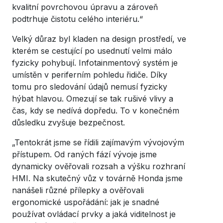
kvalitní povrchovou úpravu a zároveň
podtrhuje čistotu celého interiéru.“
Velký důraz byl kladen na design prostředí, ve
kterém se cestující po usednutí velmi málo
fyzicky pohybují. Infotainmentový systém je
umístěn v periferním pohledu řidiče. Díky
tomu pro sledování údajů nemusí fyzicky
hýbat hlavou. Omezují se tak rušivé vlivy a
čas, kdy se nedívá dopředu. To v konečném
důsledku zvyšuje bezpečnost.
„Tentokrát jsme se řídili zajímavým vývojovým
přístupem. Od raných fází vývoje jsme
dynamicky ověřovali rozsah a výšku rozhraní
HMI. Na skutečný vůz v továrně Honda jsme
nanášeli různé přílepky a ověřovali
ergonomické uspořádání: jak je snadné
používat ovládací prvky a jaká viditelnost je