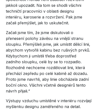
jakkoli upozadit. Na tom se shodli všichni
techničtí pracovníci v oblasti designu
interiéru, karoserie a rozvržení. Pak jsme
začali přemýšlet, jak to uskutečnit.
Začali jsme tím, že jsme diskutovali o
přenesení polohy závěsu na vnější stranu
sloupku. Přemýšleli jsme, jak umístit dělicí linii,
abychom vytvořili kabinu bez rušivých prvků.
Kdybychom ji umístili třeba doprostřed
zadního sloupku, celé by se to rozpadlo.
Rozhodně nechceme rozdělovat linii, která
přechází zepředu po celé kabině až dozadu.
Proto jsme navrhli, aby linie obcházela zadní
boční okno. Všichni včetně designérů tento
návrh přijali.“
Výstupy vzduchu umístěné v interiéru rozvíjejí
myšlenku designu zaměřeného na detail.