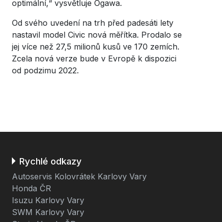
optimální,“ vysvětluje Ogawa.
Od svého uvedení na trh před padesáti lety
nastavil model Civic nová měřítka. Prodalo se
jej více než 27,5 milionů kusů ve 170 zemích.
Zcela nová verze bude v Evropě k dispozici
od podzimu 2022.
Rychlé odkazy
Autoservis Kolovrátek Karlovy Vary
Honda ČR
Isuzu Karlovy Vary
SWM Karlovy Vary