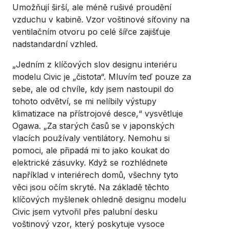
Umožňují širší, ale méně rušivé proudění
vzduchu v kabině. Vzor voštinové síťoviny na
ventilačním otvoru po celé šířce zajišťuje
nadstandardní vzhled.
„Jedním z klíčových slov designu interiéru
modelu Civic je „čistota“. Mluvím teď pouze za
sebe, ale od chvíle, kdy jsem nastoupil do
tohoto odvětví, se mi nelíbily výstupy
klimatizace na přístrojové desce,“ vysvětluje
Ogawa. „Za starých časů se v japonských
vlacích používaly ventilátory. Nemohu si
pomoci, ale připadá mi to jako koukat do
elektrické zásuvky. Když se rozhlédnete
například v interiérech domů, všechny tyto
věci jsou očím skryté. Na základě těchto
klíčových myšlenek ohledně designu modelu
Civic jsem vytvořil přes palubní desku
voštinový vzor, který poskytuje vysoce