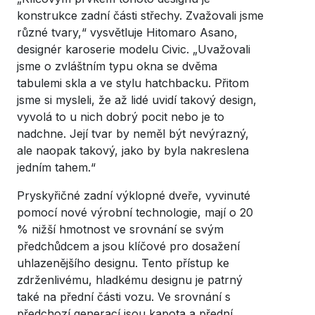
konstrukce zadní části střechy. Zvažovali jsme
různé tvary,“ vysvětluje Hitomaro Asano,
designér karoserie modelu Civic. „Uvažovali
jsme o zvláštním typu okna se dvěma
tabulemi skla a ve stylu hatchbacku. Přitom
jsme si mysleli, že až lidé uvidí takový design,
vyvolá to u nich dobrý pocit nebo je to
nadchne. Její tvar by neměl být nevýrazný,
ale naopak takový, jako by byla nakreslena
jedním tahem.“
Pryskyřičné zadní výklopné dveře, vyvinuté
pomocí nové výrobní technologie, mají o 20
% nižší hmotnost ve srovnání se svým
předchůdcem a jsou klíčové pro dosažení
uhlazenějšího designu. Tento přístup ke
zdrženlivému, hladkému designu je patrný
také na přední části vozu. Ve srovnání s
předchozí generací jsou kapota a přední