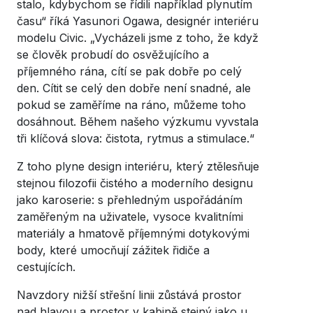
stalo, kdybychom se řídili například plynutím
času“ říká Yasunori Ogawa, designér interiéru
modelu Civic. „Vycházeli jsme z toho, že když
se člověk probudí do osvěžujícího a
příjemného rána, cítí se pak dobře po celý
den. Cítit se celý den dobře není snadné, ale
pokud se zaměříme na ráno, můžeme toho
dosáhnout. Během našeho výzkumu vyvstala
tři klíčová slova: čistota, rytmus a stimulace.“
Z toho plyne design interiéru, který ztělesňuje
stejnou filozofii čistého a moderního designu
jako karoserie: s přehledným uspořádáním
zaměřeným na uživatele, vysoce kvalitními
materiály a hmatově příjemnými dotykovými
body, které umocňují zážitek řidiče a
cestujících.
Navzdory nižší střešní linii zůstává prostor
nad hlavou a prostor v kabině stejný jako u