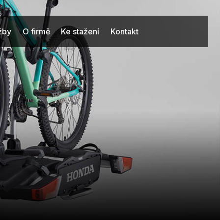
užby
O firmě
Ke stažení
Kontakt