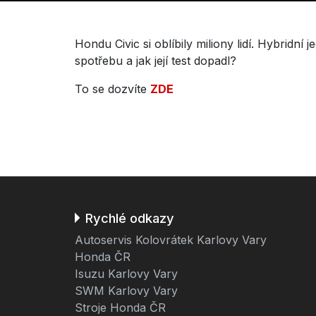
Hondu Civic si oblíbily miliony lidí. Hybrid
spotřebu a jak její test dopadl?
To se dozvíte
ZDE
Rychlé odkazy
Autoservis Kolovrátek Karlovy Vary
Honda ČR
Isuzu Karlovy Vary
SWM Karlovy Vary
Stroje Honda ČR