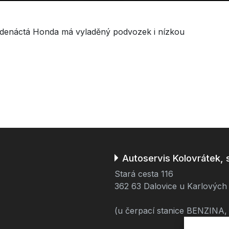
ní jedenáctá Honda má vyladěný podvozek i nízkou
Autoservis Kolovrátek, s.
Stará cesta 116
362 63 Dalovice u Karlových
(u čerpací stanice BENZINA, 