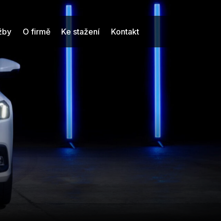
užby
O firmě
Ke stažení
Kontakt