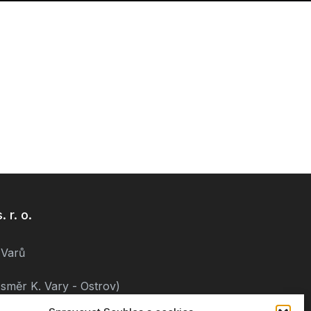
 r. o.
 Varů
směr K. Vary - Ostrov)