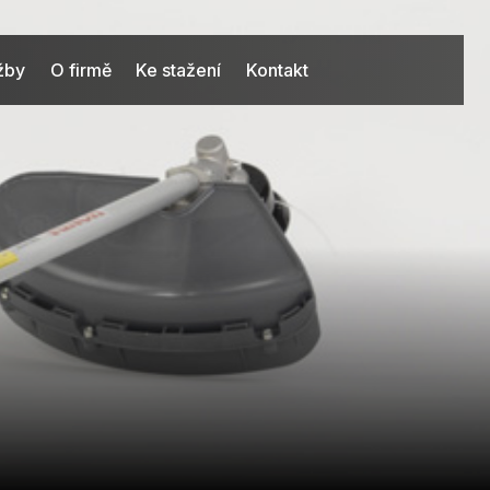
užby
O firmě
Ke stažení
Kontakt