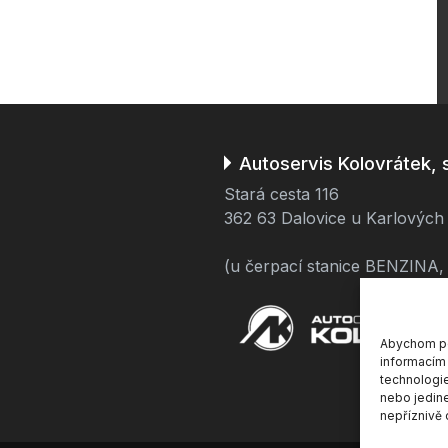
Autoservis Kolovrátek, s.
Stará cesta 116
362 63 Dalovice u Karlových
(u čerpací stanice BENZINA, 
Abychom pos
informacím 
technologie
nebo jedin
nepříznivě o