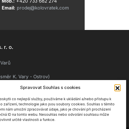
Mob.:
+420 733 682 274
Email:
prodej@kolovratek.com
 r. o.
 Varů
směr K. Vary - Ostrov)
Spravovat Souhlas s cookies
kytli co nejlepší služby, používáme k ukládání a/nebo přístupu k
o zařízení, technologie jako jsou soubory cookies. Souhlas s těmito
mi nám umožní zpracovávat údaje, jako je chování při procházení
ečná ID na tomto webu. Nesouhlas nebo odvolání souhlasu může
vlivnit určité vlastnosti a funkce.