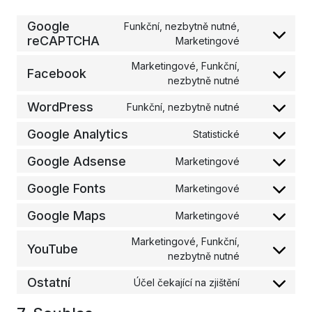
Google
Funkční, nezbytně nutné,
reCAPTCHA
Consent
Marketingové
to
Marketingové, Funkční,
service
Facebook
Consent
nezbytně nutné
google-
to
recaptcha
WordPress
Funkční, nezbytně nutné
service
Consent
facebook
to
Google Analytics
Statistické
Consent
service
to
wordpress
Google Adsense
Marketingové
Consent
service
to
google-
Google Fonts
Marketingové
Consent
service
analytics
to
google-
Google Maps
Marketingové
Consent
service
adsense
to
google-
Marketingové, Funkční,
YouTube
service
fonts
Consent
nezbytně nutné
google-
to
maps
Ostatní
Účel čekající na zjištění
service
Consent
youtube
to