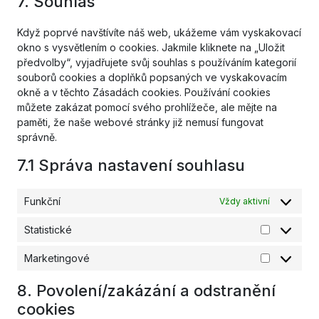
7. Souhlas
service
ostatní
Když poprvé navštívíte náš web, ukážeme vám vyskakovací
okno s vysvětlením o cookies. Jakmile kliknete na „Uložit
předvolby“, vyjadřujete svůj souhlas s používáním kategorií
souborů cookies a doplňků popsaných ve vyskakovacím
okně a v těchto Zásadách cookies. Používání cookies
můžete zakázat pomocí svého prohlížeče, ale mějte na
paměti, že naše webové stránky již nemusí fungovat
správně.
7.1 Správa nastavení souhlasu
Funkční
Vždy aktivní
Statistické
Statistické
Marketingové
Marketing
8. Povolení/zakázání a odstranění
cookies