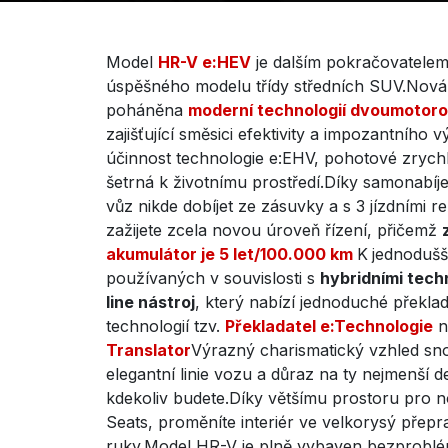
Model
HR-V e:HEV
je dalším pokračovatelem
úspěšného modelu třídy středních SUV.Nová
poháněna
moderní technologií dvoumotoro
zajišťující směsici efektivity a impozantníh
účinnost technologie e:EHV, pohotové zrychle
šetrná k životnímu prostředí.Díky samonabíje
vůz nikde dobíjet ze zásuvky a s 3 jízdními 
zažijete zcela novou úroveň řízení, přičemž
akumulátor je 5 let/100.000 km
K
jednoduš
používaných v souvislosti s
hybridními techn
line nástroj
, který nabízí jednoduché překla
technologií tzv.
Překladatel e:Technologie
n
Translator
Výrazný charismatický vzhled sn
elegantní linie vozu a důraz na ty nejmenší de
kdekoliv budete.Díky většímu prostoru pro 
Seats, proměníte interiér ve velkorysý přep
ruky.Model HR-V je plně vybaven bezproblé