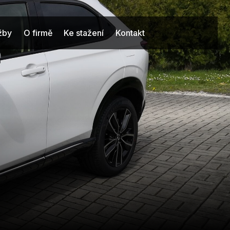
užby
O firmě
Ke stažení
Kontakt