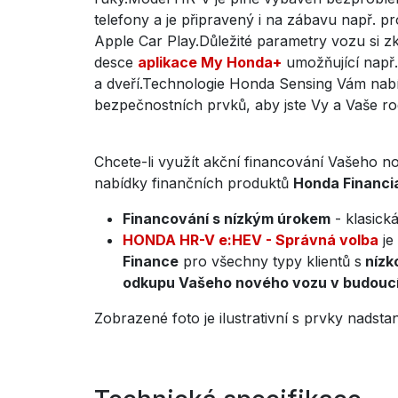
telefony a je připravený i na zábavu např. p
Apple Car Play.Důležité parametry vozu si zk
desce
aplikace My Honda+
umožňující např.
a dveří.Technologie Honda Sensing Vám nab
bezpečnostních prvků, aby jste Vy a Vaše ro
Chcete-li využít akční financování Vašeho n
nabídky finančních produktů
Honda Financia
Financování s nízkým úrokem
- klasick
HONDA HR-V e:HEV - Správná volba
je
Finance
pro všechny typy klientů s
nízk
odkupu Vašeho nového vozu v budouc
Zobrazené foto je ilustrativní s prvky nadsta