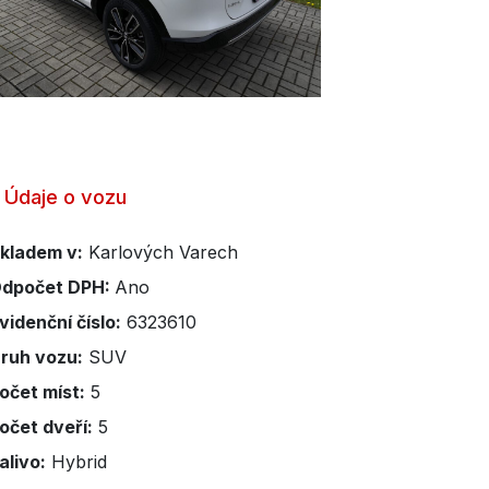
Údaje o vozu
kladem v:
Karlových Varech
dpočet DPH:
Ano
videnční číslo:
6323610
ruh vozu:
SUV
očet míst:
5
očet dveří:
5
alivo:
Hybrid