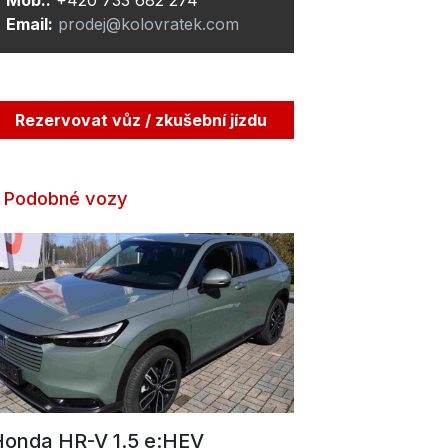
Email:
prodej@kolovratek.com
Rezervovat vůz / zkušební jízdu
Podobné vozy
onda HR-V 1.5 e:HEV