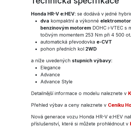
Technická specifikace
Honda HR-V e:HEV
: se dodává v jedné hybri
dva
kompaktní a výkonné
elektromoto
benzínovým motorem
DOHC i-VTEC s m
točivým momentem 253 Nm při 4 500 ot.
automatická převodovka
e-CVT
pohon předních kol
2WD
a níže uvedených
stupních výbavy
:
Elegance
Advance
Advance Style
Detailnější informace o modelu naleznete v
K
Přehled výbav a ceny naleznete v
Ceníku H
Nová generace vozu Honda HR-V e:HEV nabí
příslušenství, které si můžete prohlédnout v