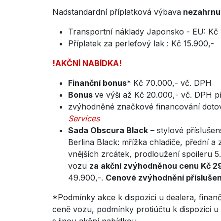
Nadstandardní příplatková výbava
nezahrnu
Transportní náklady Japonsko - EU: Kč 
Příplatek za perleťový lak : Kč 15.900,-
!AKČNÍ NABÍDKA!
Finanční bonus*
Kč 70.000,- vč. DPH
Bonus
ve výši až Kč 20.000,- vč. DPH 
zvýhodněné značkové financování dot
Services
Sada Obscura Black
– stylové přísluše
Berlina Black: mřížka chladiče, přední a
vnějších zrcátek, prodloužení spoileru 
vozu
za akční zvýhodněnou cenu Kč 2
49.900,-.
Cenové zvýhodnění příslušen
*Podmínky akce k dispozici u dealera, fina
ceně vozu, podmínky protiúčtu k dispozici u