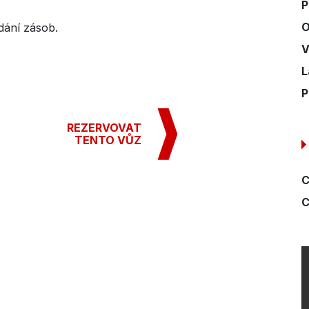
P
O
dání zásob.
V
L
P
REZERVOVAT
TENTO VŮZ
C
C