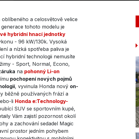
 oblíbeného a celosvětově velice
 generace tohoto modelu je
vé hybridní hnací jednotky
o výkonu - 96 kW/130k. Vysoká
ní a nízká spotřeba paliva je
cí hybridní technologii nemusíte
režimy - Sport, Normal, Econo,
záruka
na
pohonný Li-on
šímu
pochopení nových pojmů
ologií
, vyvinula Honda nový
on-
dy běžně používaných frází a
ebo-li
Honda e:Technology
-
oubící SUV se sportovním kupé,
taily Vám zajistí pozornost okolí
nohy a zachování sedadel Magic
ravní prostor jedním pohybem
movou konektivitou s mobilními