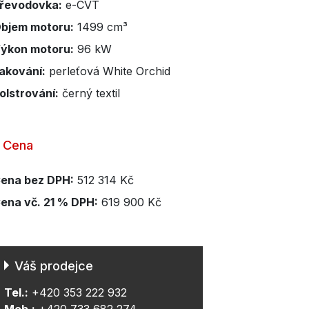
řevodovka:
e-CVT
bjem motoru:
1499 cm³
ýkon motoru:
96 kW
akování:
perleťová White Orchid
olstrování:
černý textil
Cena
ena bez DPH:
512 314 Kč
ena vč. 21 % DPH:
619 900 Kč
Váš prodejce
Tel.:
+420 353 222 932
Mob.:
+420 733 682 274