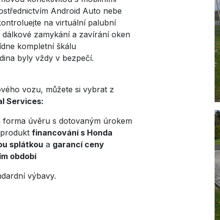
rostřednictvím Android Auto nebe
ontroluejte na virtuální palubní
 dálkové zamykání a zavírání oken
ídne kompletní škálu
dina byly vždy v bezpečí.
ového vozu, můžete si vybrat z
l Services:
á forma úvěru s dotovaným úrokem
 produkt
financování s Honda
ou splátkou
a
garancí ceny
ím období
ndardní výbavy.