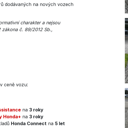
ěrů dodávaných na nových vozech
rmativní charakter a nejsou
2 zákona č. 89/2012 Sb.,
v ceně vozu:
sistance
na
3 roky
y Honda+
na
3 roky
kladů
Honda Connect
na
5 let