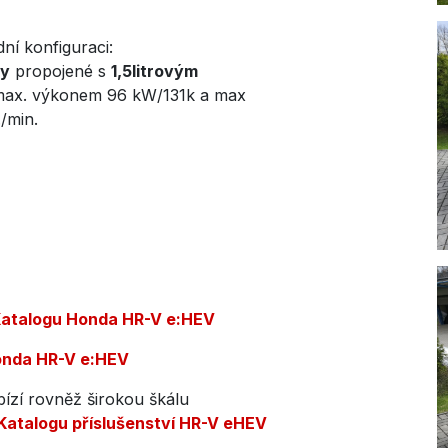
dní konfiguraci:
ry
propojené s
1,5litrovým
ax. výkonem 96 kW/131k a max
/min.
atalogu Honda HR-V
e:HEV
onda HR-V e:HEV
zí rovněž širokou škálu
Katalogu příslušenství HR-V eHEV