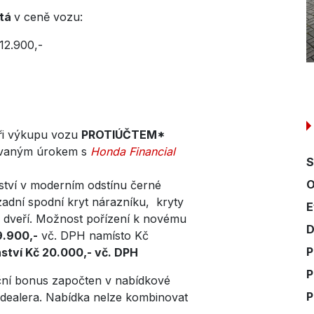
tá
v ceně vozu:
12.900,-
při výkupu vozu
PROTIÚČTEM*
ovaným úrokem s
Honda Financial
S
O
nství v moderním odstínu černé
 zadní spodní kryt nárazníku, kryty
E
5. dveří. Možnost pořízení k novému
D
9.900,-
vč. DPH namísto Kč
P
ství Kč 20.000,- vč. DPH
P
nční bonus započten v nabídkové
P
 dealera. Nabídka nelze kombinovat