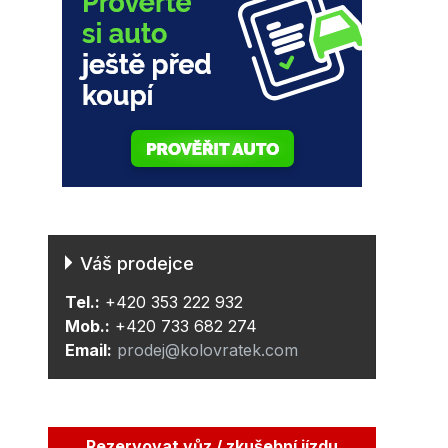
Váš prodejce
Tel.:
+420 353 222 932
Mob.:
+420 733 682 274
Email:
prodej@kolovratek.com
Rezervovat vůz / zkušební jízdu