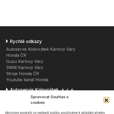
Rychlé odkazy
Autoservis Kolovrátek Karlovy Vary
Honda ČR
Isuzu Karlovy Vary
SWM Karlovy Vary
Stroje Honda ČR
Youtube kanál Honda
Autoservis Kolovrátek, s. r. o.
Spravovat Souhlas s
Stará cesta 116
cookies
362 63 Dalovice u Karlových Varů
Abychom poskytli co nejlepší služby, používáme k ukládání a/nebo