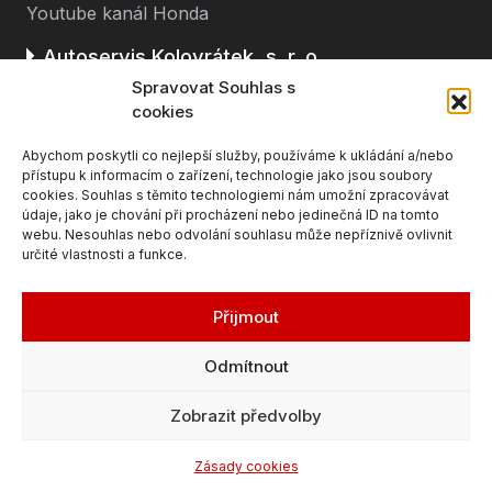
Youtube kanál Honda
Autoservis Kolovrátek, s. r. o.
Spravovat Souhlas s
Stará cesta 116
cookies
362 63 Dalovice u Karlových Varů
Abychom poskytli co nejlepší služby, používáme k ukládání a/nebo
(u čerpací stanice BENZINA, směr K. Vary - Ostrov)
přístupu k informacím o zařízení, technologie jako jsou soubory
cookies. Souhlas s těmito technologiemi nám umožní zpracovávat
údaje, jako je chování při procházení nebo jedinečná ID na tomto
webu. Nesouhlas nebo odvolání souhlasu může nepříznivě ovlivnit
určité vlastnosti a funkce.
Přijmout
Odmítnout
© 2026 Honda Karlovy Vary, Autocentrum
Zobrazit předvolby
Kolovrátek
Zásady cookies