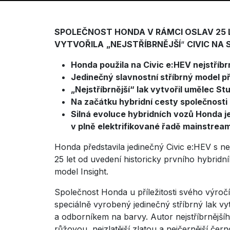
SPOLEČNOST HONDA V RÁMCI OSLAV 25 L
VYTVOŘILA
„NEJSTŘÍBRNĚJŠÍ
“
CIVIC
NA 
Honda použila na Civic e:HEV nejstříbrn
Jedinečný slavnostní stříbrný model př
„Nejstříbrnější“ lak vytvořil umělec S
Na začátku hybridní cesty společnost
Silná evoluce hybridních vozů Honda j
v plně elektrifikované řadě mainstre
Honda představila jedinečný Civic e:HEV s nej
25 let od uvedení historicky prvního hybrid
model Insight.
Společnost Honda u příležitosti svého výročí
speciálně vyrobený jedinečný stříbrný lak
a odborníkem na barvy. Autor nejstříbrnějšíh
růžovou, nejzlatější zlatou a nejčernější čern