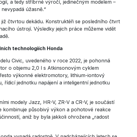
gií, a tedy stříbrné výročí, jedinečným modelem –
li nevypadá úžasně.“
iž čtvrtou dekádu. Konstruktéři se posledního čtvrt
nacího ústrojí. Výsledky jejich práce můžeme vidět
adě.
dních technologiích Honda
delu Civic, uvedeného v roce 2022, je pohonná
tor o objemu 2,0 l s Atkinsonovým cyklem
řesto výkonné elektromotory, lithium-iontový
řídicí jednotku napájení a inteligentní jednotku
dními modely Jazz, HR-V, ZR-V a CR-V, je součástí
le kombinuje působivý výkon a pohotové reakce
nností, aniž by byla jakkoli ohrožena „radost
onda vypadá radostně. V nadcházejících letech se