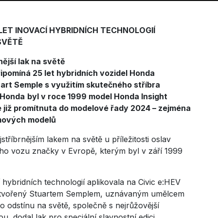
ET INOVACÍ HYBRIDNÍCH TECHNOLOGIÍ
SVĚTĚ
ější lak na světě
ipomíná 25 let hybridních vozidel Honda
tuart Semple s využitím skutečného stříbra
i Honda
byl v roce 1999 model Honda Insight
e již promítnuta do modelové řady 2024 – zejména
amových modelů
stříbrnějším lakem na světě u příležitosti oslav
ního vozu značky v Evropě, kterým byl v září 1999
 hybridních technologií aplikovala na Civic e:HEV
 vytvořený Stuartem Semplem, uznávaným umělcem
o odstínu na světě, společně s nejrůžovější
ou, dodal lak pro speciální slavnostní edici