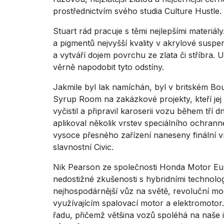
prostřednictvím svého studia Culture Hustle.
Stuart rád pracuje s těmi nejlepšími materiá
a pigmentů nejvyšší kvality v akrylové susp
a vytváří dojem povrchu ze zlata či stříbra. 
věrně napodobit tyto odstíny.
Jakmile byl lak namíchán, byl v britském B
Syrup Room na zakázkové projekty, kteří jej
vyčistil a připravil karoserii vozu během tří 
aplikoval několik vrstev speciálního ochran
vysoce přesného zařízení naneseny finální vrs
slavnostní Civic.
Nik Pearson ze společnosti Honda Motor Eu
nedostižné zkušenosti s hybridními technolog
nejhospodárnější vůz na světě, revoluční mo
využívajícím spalovací motor a elektromotor
řadu, přičemž většina vozů spoléhá na naše i