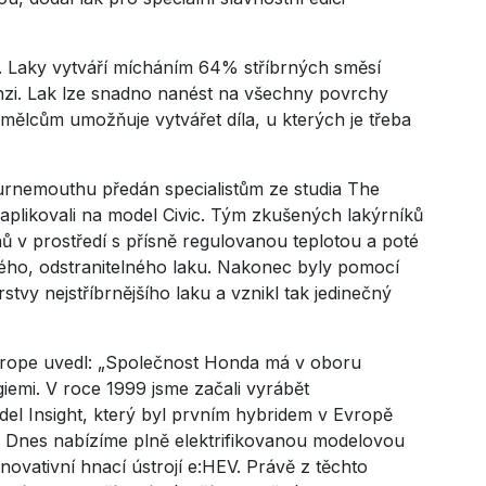
ly. Laky vytváří mícháním 64% stříbrných směsí
enzi. Lak lze snadno nanést na všechny povrchy
Umělcům umožňuje vytvářet díla, u kterých je třeba
ournemouthu předán specialistům ze studia The
 aplikovali na model Civic. Tým zkušených lakýrníků
dnů v prostředí s přísně regulovanou teplotou a poté
ného, odstranitelného laku. Nakonec byly pomocí
tvy nejstříbrnějšího laku a vznikl tak jedinečný
rope uvedl: „Společnost Honda má v oboru
iemi. V roce 1999 jsme začali vyrábět
del Insight, který byl prvním hybridem v Evropě
. Dnes nabízíme plně elektrifikovanou modelovou
novativní hnací ústrojí e:HEV. Právě z těchto