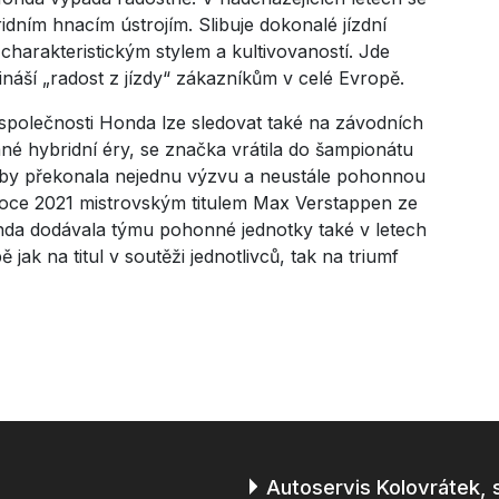
idním hnacím ústrojím. Slibuje dokonalé jízdní
 charakteristickým stylem a kultivovaností. Jde
ináší „radost z jízdy“ zákazníkům v celé Evropě.
společnosti Honda lze sledovat také na závodních
né hybridní éry, se značka vrátila do šampionátu
oby překonala nejednu výzvu a neustále pohonnou
v roce 2021 mistrovským titulem Max Verstappen ze
onda dodávala týmu pohonné jednotky také v letech
jak na titul v soutěži jednotlivců, tak na triumf
Autoservis Kolovrátek, s.