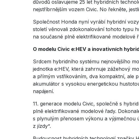
důvodů oslavujeme 25 let hybridních technolo
nejstříbrnějším vozem Civic. No řekněte, jest
Společnost Honda nyní vyrábí hybridní vozy j
století věnovali zdokonalování tohoto typu h
na současné plně elektrifikované modelové ř
O modelu Civic e:HEV a inovativních hybri
Srdcem hybridního systému nejnovějšího mo
jednotka e:HEV, která zahrnuje zážehový mo
a přímým vstřikováním, dva kompaktní, ale p
akumulátor s vysokou energetickou hustotou, 
napájení.
11. generace modelu Civic, společně s hybri
plně elektrifikované modelové řady. Dokona
s plynulým přenosem výkonu a výjimečnou úči
z jízdy“.
Budoucnost hybridních technologií značky H