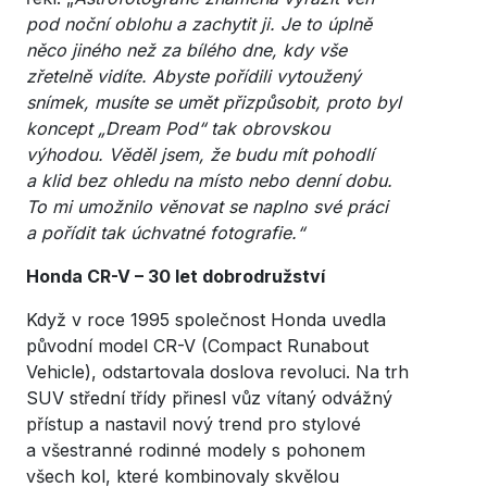
pod noční oblohu a zachytit ji. Je to úplně
něco jiného než za bílého dne, kdy vše
zřetelně vidíte. Abyste pořídili vytoužený
snímek, musíte se umět přizpůsobit, proto byl
koncept „Dream Pod“ tak obrovskou
výhodou. Věděl jsem, že budu mít pohodlí
a klid bez ohledu na místo nebo denní dobu.
To mi umožnilo věnovat se naplno své práci
a pořídit tak úchvatné fotografie.“
Honda CR-V – 30 let dobrodružství
Když v roce 1995 společnost Honda uvedla
původní model CR-V (Compact Runabout
Vehicle), odstartovala doslova revoluci. Na trh
SUV střední třídy přinesl vůz vítaný odvážný
přístup a nastavil nový trend pro stylové
a všestranné rodinné modely s pohonem
všech kol, které kombinovaly skvělou