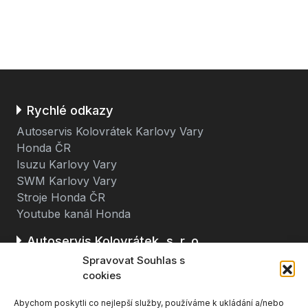
Rychlé odkazy
Autoservis Kolovrátek Karlovy Vary
Honda ČR
Isuzu Karlovy Vary
SWM Karlovy Vary
Stroje Honda ČR
Youtube kanál Honda
Autoservis Kolovrátek, s. r. o.
Spravovat Souhlas s
Stará cesta 116
cookies
362 63 Dalovice u Karlových Varů
Abychom poskytli co nejlepší služby, používáme k ukládání a/nebo