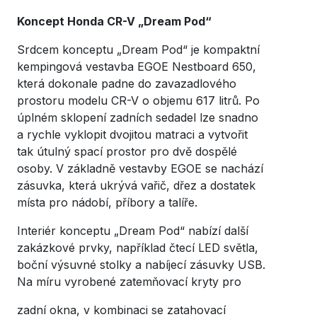
Koncept Honda CR-V „Dream Pod“
Srdcem konceptu „Dream Pod“ je kompaktní
kempingová vestavba EGOE Nestboard 650,
která dokonale padne do zavazadlového
prostoru modelu CR-V o objemu 617 litrů. Po
úplném sklopení zadních sedadel lze snadno
a rychle vyklopit dvojitou matraci a vytvořit
tak útulný spací prostor pro dvě dospělé
osoby. V základně vestavby EGOE se nachází
zásuvka, která ukrývá vařič, dřez a dostatek
místa pro nádobí, příbory a talíře.
Interiér konceptu „Dream Pod“ nabízí další
zakázkové prvky, například čtecí LED světla,
boční výsuvné stolky a nabíjecí zásuvky USB.
Na míru vyrobené zatemňovací kryty pro
zadní okna, v kombinaci se zatahovací