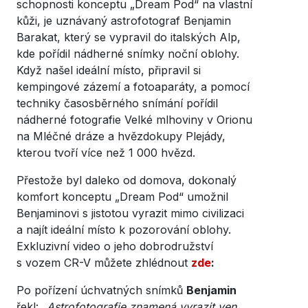
schopnosti konceptu „Dream Pod“ na vlastní
kůži, je uznávaný astrofotograf Benjamin
Barakat, který se vypravil do italských Alp,
kde pořídil nádherné snímky noční oblohy.
Když našel ideální místo, připravil si
kempingové zázemí a fotoaparáty, a pomocí
techniky časosběrného snímání pořídil
nádherné fotografie Velké mlhoviny v Orionu
na Mléčné dráze a hvězdokupy Plejády,
kterou tvoří více než 1 000 hvězd.
Přestože byl daleko od domova, dokonalý
komfort konceptu „Dream Pod“ umožnil
Benjaminovi s jistotou vyrazit mimo civilizaci
a najít ideální místo k pozorování oblohy.
Exkluzivní video o jeho dobrodružství
s vozem CR-V můžete zhlédnout
zde
:
Po pořízení úchvatných snímků
Benjamin
řekl: „
Astrofotografie znamená vyrazit ven