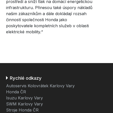
prostředí a sníží tlak na domácí energetickou
infrastrukturu. Přinesou také úspory nákladů
našim zákazníkům a dále dokládají rozsah
činností společnosti Honda jako
poskytovatele kompletních služeb v oblasti
elektrické mobility.“
Rychlé odkazy
Autoservis Kolovrátek Karlovy Vary
Honda ČR
Isuzu Karlovy Vary
SWM Karlovy Vary
Stroje Honda ČR