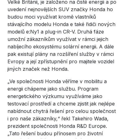
Velké Británii, je založeno na čisté energii a po
uvedení nejnovějších SUV značky Honda ho
budou moci využívat kromě vlastníků
stávajícího modelu Honda e také řidiči nových
modelů e:Ny1 a plug-in CR-V. Druhá fáze
umožní zákazníkům využívat v rámci jejich
nabíjecího ekosystému solární energii. A dále
pak existují plány na rozšíření služby v rámci
Evropy a její zpřístupnění pro majitele vozidel
jiných značek než Honda.
„Ve společnosti Honda věříme v mobilitu a
energii chápeme jako službu. Program
energetického výzkumu využíváme jako
testovací prostředí a chceme zjistit jak nejlépe
nabídnout chytrá řešení pro celou společnost
i pro naše zákazníky,“ řekl Takehiro Wada,
prezident společnosti Honda R&D Europe.
„Tato řešení budou přínosem pro životní