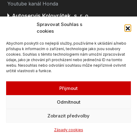
Youtube kanál Honda
Autoservis Kolovrátek, s. r. o.
Spravovat Souhlas s
Stará cesta 116
cookies
362 63 Dalovice u Karlových Varů
Abychom poskytli co nejlepší služby, používáme k ukládání a/nebo
(u čerpací stanice BENZINA, směr K. Vary - Ostrov)
přístupu k informacím o zařízení, technologie jako jsou soubory
cookies. Souhlas s těmito technologiemi nám umožní zpracovávat
údaje, jako je chování při procházení nebo jedinečná ID na tomto
webu. Nesouhlas nebo odvolání souhlasu může nepříznivě ovlivnit
určité vlastnosti a funkce.
Přijmout
Odmítnout
© 2026 Honda Karlovy Vary, Autocentrum
Zobrazit předvolby
Kolovrátek
Zásady cookies