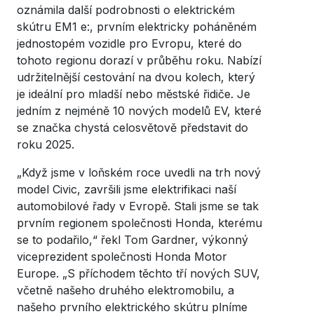
oznámila další podrobnosti o elektrickém
skútru EM1 e:, prvním elektricky poháněném
jednostopém vozidle pro Evropu, které do
tohoto regionu dorazí v průběhu roku. Nabízí
udržitelnější cestování na dvou kolech, který
je ideální pro mladší nebo městské řidiče. Je
jedním z nejméně 10 nových modelů EV, které
se značka chystá celosvětově představit do
roku 2025.
„Když jsme v loňském roce uvedli na trh nový
model Civic, završili jsme elektrifikaci naší
automobilové řady v Evropě. Stali jsme se tak
prvním regionem společnosti Honda, kterému
se to podařilo,“ řekl Tom Gardner, výkonný
viceprezident společnosti Honda Motor
Europe. „S příchodem těchto tří nových SUV,
včetně našeho druhého elektromobilu, a
našeho prvního elektrického skútru plníme