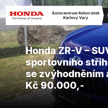
Autocentrum Kolovrátek
Karlovy Vary
Honda ZR-V – SU
sportovního stři
se zvýhodněním 
Kč 90.000,-