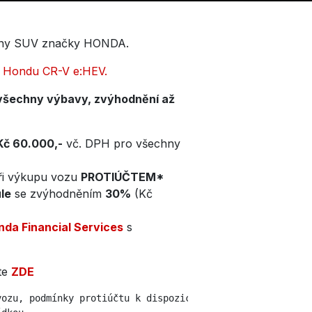
diny SUV značky HONDA.
a
Hondu CR-V e:HEV.
všechny výbavy, zvýhodnění až
Kč 60.000,-
vč. DPH pro všechny
při výkupu vozu
PROTIÚČTEM*
le
se zvýhodněním
30%
(Kč
nda Financial Services
s
te
ZDE
ozu, podmínky protiúčtu k dispozici u dealera, 
