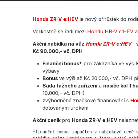
Honda ZR-V e:HEV
je nový přírůstek do ro
Velikostně se řadí mezi
Hondu HR-V e:HEV
Akční nabídka na vůz
Honda ZR-V e:HEV
– 
Kč 90.000,- vč. DPH
Finanční bonus*
pro zákazníka ve výši
výbavy
Bonus
ve výši až Kč 20.000,- vč. DPH 
Sada tažného zařízení
a
nosiče kol Thu
10.000,- vč. DPH)
zvýhodněné značkové financování s
Ho
dotovaným úrokem
Akční ceník
pro
Honda ZR-V e:HEV
nalezne
*finanční bonus započten v nabídkové ceně v