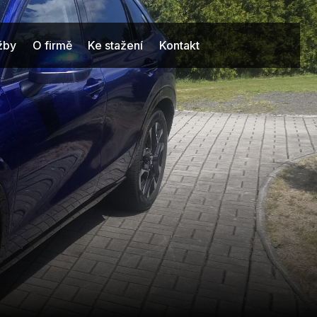
užby
O firmě
Ke stažení
Kontakt