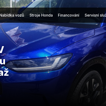
Nabídka vozů
Stroje Honda
Financování
Servisní sl
V
hu
až