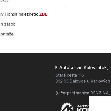
ídkou
ely Honda naleznete:
ZDE
ch zásob
montáže
Autoservis Kolovrátek, s.
Stará cesta 116
362 63 Dalovice u Karlových
(u čerpací stanice BENZINA, 